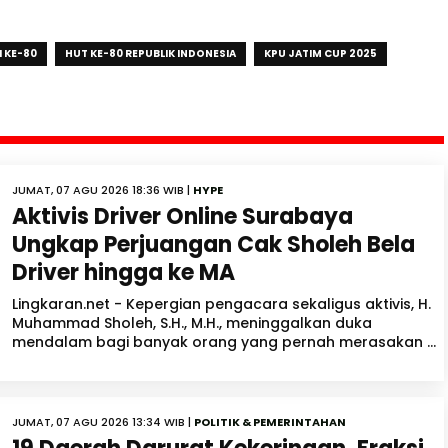
 KE-80
HUT KE-80 REPUBLIK INDONESIA
KPU JATIM CUP 2025
JUMAT, 07 AGU 2026 18:36 WIB |
HYPE
Aktivis Driver Online Surabaya
Ungkap Perjuangan Cak Sholeh Bela
Driver hingga ke MA
Lingkaran.net - Kepergian pengacara sekaligus aktivis, H.
Muhammad Sholeh, S.H., M.H., meninggalkan duka
mendalam bagi banyak orang yang pernah merasakan ...
JUMAT, 07 AGU 2026 13:34 WIB |
POLITIK & PEMERINTAHAN