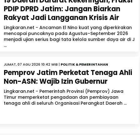
19 Daerah Darurat Kekeringan, Fraksi
PDIP DPRD Jatim: Jangan Biarkan
Rakyat Jadi Langganan Krisis Air
Lingkaran.net - Ancaman El Nino kuat yang diperkirakan
mencapai puncaknya pada Agustus–September 2026
menjadi ujian serius bagi tata kelola sumber daya air di J
...
JUMAT, 07 AGU 2026 10:42 WIB |
POLITIK & PEMERINTAHAN
Pemprov Jatim Perketat Tenaga Ahli
Non-ASN: Wajib Izin Gubernur
Lingkaran.net - Pemerintah Provinsi (Pemprov) Jawa
Timur memperketat pengadaan dan pembiayaan
tenaga ahli di seluruh Organisasi Perangkat Daerah ...