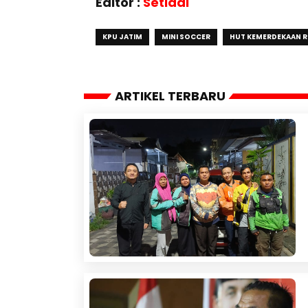
Editor :
Setiadi
KPU JATIM
MINI SOCCER
HUT KEMERDEKAAN RI
ARTIKEL TERBARU