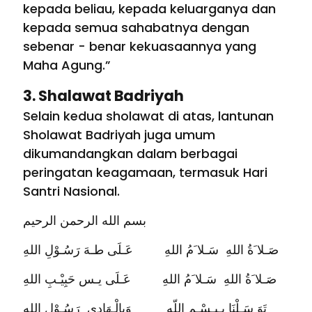
kepada beliau, kepada keluarganya dan
kepada semua sahabatnya dengan
sebenar - benar kekuasaannya yang
Maha Agung.”
3. Shalawat Badriyah
Selain kedua sholawat di atas, lantunan
Sholawat Badriyah juga umum
dikumandangkan dalam berbagai
peringatan keagamaan, termasuk Hari
Santri Nasional.
بسم الله الرحمن الرحيم
صَـلا َةُ اللهِ سَـلا َمُ اللهِ عَـلَى طـهَ رَسُـوْلِ اللهِ
صَـلا َةُ اللهِ سَـلا َمُ اللهِ عَـلَى يـس حَبِيْـبِ اللهِ
تَوَ سَـلْنَا بِـبِـسْـمِ اللّهِ وَبِالْـهَادِى رَسُـوْلِ اللهِ