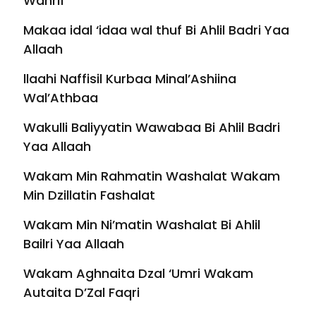
Wahrif
Makaa idal ‘idaa wal thuf Bi Ahlil Badri Yaa
Allaah
llaahi Naffisil Kurbaa Minal’Ashiina
Wal’Athbaa
Wakulli Baliyyatin Wawabaa Bi Ahlil Badri
Yaa Allaah
Wakam Min Rahmatin Washalat Wakam
Min Dzillatin Fashalat
Wakam Min Ni’matin Washalat Bi Ahlil
Bailri Yaa Allaah
Wakam Aghnaita Dzal ‘Umri Wakam
Autaita D’Zal Faqri