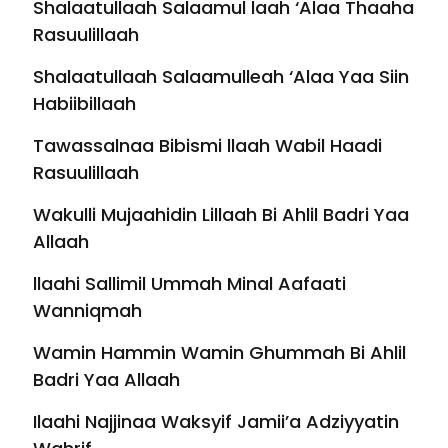
Shalaatullaah Salaamul laah ‘Alaa Thaaha
Rasuulillaah
Shalaatullaah Salaamulleah ‘Alaa Yaa Siin
Habiibillaah
Tawassalnaa Bibismi llaah Wabil Haadi
Rasuulillaah
Wakulli Mujaahidin Lillaah Bi Ahlil Badri Yaa
Allaah
llaahi Sallimil Ummah Minal Aafaati
Wanniqmah
Wamin Hammin Wamin Ghummah Bi Ahlil
Badri Yaa Allaah
Ilaahi Najjinaa Waksyif Jamii’a Adziyyatin