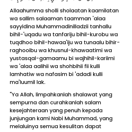
Allaahumma sholli sholaatan kaamilatan
wa sallim salaaman taamman 'alaa
sayyidina Muhammadinilladzii tanhallu
bihil-'uqadu wa tanfariju bihil-kurobu wa
tuqdhoo bihil-hawaa'iju wa tunaalu bihir-
raghooibu wa khusnul-khawaatimi wa
yustasqal-gamaamu bi wajhihil-kariimi
wa 'alaa aalihii wa shohbihii fii kulli
lamhatiw wa nafasim bi 'adadi kulli
ma'luumil lak.
"Ya Allah, limpahkanlah shalawat yang
sempurna dan curahkanlah salam
kesejahteraan yang penuh kepada
junjungan kami Nabi Muhammad, yang
melaluinya semua kesulitan dapat