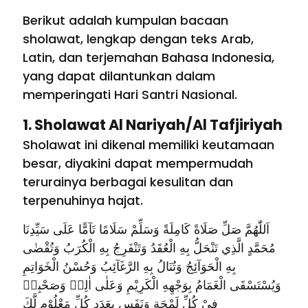
Berikut adalah kumpulan bacaan
sholawat, lengkap dengan teks Arab,
Latin, dan terjemahan Bahasa Indonesia,
yang dapat dilantunkan dalam
memperingati Hari Santri Nasional.
1. Sholawat Al Nariyah/Al Tafjiriyah
Sholawat ini dikenal memiliki keutamaan
besar, diyakini dapat mempermudah
terurainya berbagai kesulitan dan
terpenuhinya hajat.
اَللّٰهُمَّ صَلِّ صَلَاةً كَامِلَةً وَسَلِّمْ سَلَامًا تَآمًّا عَلَى سَيِّدِنَا
مُحَمَّدٍ الَّذِي تَنْحَلُّ بِهِ الْعُقَدُ وَتَنْفَرِجُ بِهِ الْكُرَبُ وَتُقْضٰى
بِهِ الْحَوَآئِجُ وَتُنَالُ بِهِ الرَّغَآئِبُ وَحُسْنُ الْخَوَاتِمِ
وَيُسْتَسْقَى الْغَمَامُ بِوَجْهِهِ الْكَرِيْمِ وَعَلٰى اٰلِهٖ وَصَحْبِهٖ
فِيْ كُلِّ لَمْحَةٍ وَنَفَسٍ بِعَدَدِ كُلِّ مَعْلُوْمٍ لَّكَ