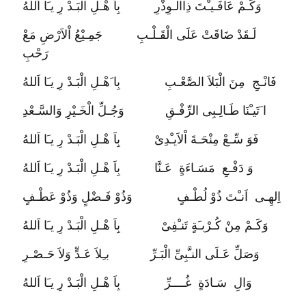
وَكَـمْ عَافَـيـْتَ ذِاالْـوِذْرِ بِاَ هْـلِ الْبَـدْ رِ يـَا اَللهُ
لَـقَدْ ضَاقَتْ عَلَى الْقَـلْـبِ جَمِـيْعُ اْلاَرْضِ مَعْ
رَحْبِ
فَانْـجِ مِنَ الْبَلاَ الصَّعْـبِ بِا َهْـلِ الْبَـدْ رِ يـَا اَللهُ
ا َتَيـْنَا طَـالِـبِى الرِّفْـقِ وَجُـلِّ الْخَـيْرِ وَالسَّـعْدِ
فَوَ سِّـعْ مِنْحَـةَ اْلاَيـْدِىْ بِاَ هْـلِ الْبَـدْ رِ يـَا اَللهُ
وَ دَفْـعِ مَسَـاءَةٍ عَـنَّا بِاَ هْـلِ الْبَـدْ رِ يـَا اَللهُ
اِلهِـى اَنـْتَ ذُوْ لُطْـفٍ وَذُوْ فَـضْلٍ وَذُوْ عَطْـفٍ
وَكَـمْ مِنْ كُـرْبـَةٍ تَنـْفِىْ بِاَ هْـلِ الْبَـدْ رِ يـَا اَللهُ
وَصَلِّ عَـلَى النـَّبِىِّ الْبَـرِّ بـِلاَ عَـدٍّ وَلاَ حَـصْـرِ
وَالِ سَـادَةٍ غُــــرِّ بِاَ هْـلِ الْبَـدْ رِ يـَا اَللهُ