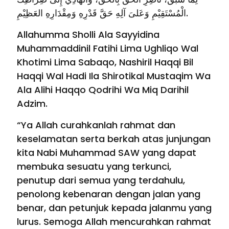
الْمُسْتَقِيْمِ وَعَلىَ آلِهِ حَقَّ قَدْرِهِ وَمِقْدَارِهِ العَظِيْمِ.
Allahumma Sholli Ala Sayyidina
Muhammaddinil Fatihi Lima Ughliqo Wal
Khotimi Lima Sabaqo, Nashiril Haqqi Bil
Haqqi Wal Hadi Ila Shirotikal Mustaqim Wa
Ala Alihi Haqqo Qodrihi Wa Miq Darihil
Adzim.
“Ya Allah curahkanlah rahmat dan
keselamatan serta berkah atas junjungan
kita Nabi Muhammad SAW yang dapat
membuka sesuatu yang terkunci,
penutup dari semua yang terdahulu,
penolong kebenaran dengan jalan yang
benar, dan petunjuk kepada jalanmu yang
lurus. Semoga Allah mencurahkan rahmat