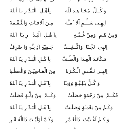
وَ كُــلِّ مُجَـا هِـدِ لِلّهِ بِاَهْـلِ الْبَـدْ رِ يـَا اَللهُ
اِلهِـى سَـلِّـمِ اْلا ُمـَّة مِـنَ اْلافـَاتِ وَالنِّـقْـمَةَ
وَمِنْ هَـمٍ وَمِنْ غُـمَّـةٍ بِاَ هْـلِ الْبَـدْ رِ يـَا اَللهُ
اِلهِى نَجِّـنَا وَاكْـشِـفْ جَـمِيْعَ اَذِ يـَّةٍ وَا صْرِفْ
مَـكَائـدَ الْعِـدَا وَالْطُـفْ بِاَ هْـلِ الْبَـدْ رِ يـَا اَللهُ
اِلهِـى نَـفِّـسِ الْـكُـرَبَا مِنَ الْعَـاصِيْـنَ وَالْعَطْـبَا
وَ كُـلِّ بـَلِـيَّـةٍ وَوَبـَا بِا َهْـلِ الْبَـدْ رِ يـَا اَللهُ
فَكَــمْ مِنْ رَحْمَةٍ حَصَلَتْ وَكَــمْ مِنْ ذِلَّـةٍ فَصَلَتْ
وَكَـمْ مِنْ نِعْمـَةٍ وَصَلَـتْ بِا َهْـلِ الْبَـدْ رِ يـَا اَللهُ
وَ كَـمْ اَغْـنَيْتَ ذَالْعُـمْرِ وَكَـمْ اَوْلَيْـتَ ذَاالْفَـقْـرِ