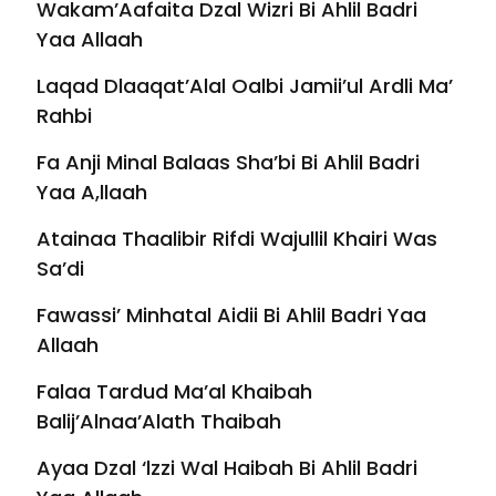
Wakam’Aafaita Dzal Wizri Bi Ahlil Badri
Yaa Allaah
Laqad Dlaaqat’Alal Oalbi Jamii’ul Ardli Ma’
Rahbi
Fa Anji Minal Balaas Sha’bi Bi Ahlil Badri
Yaa A,llaah
Atainaa Thaalibir Rifdi Wajullil Khairi Was
Sa’di
Fawassi’ Minhatal Aidii Bi Ahlil Badri Yaa
Allaah
Falaa Tardud Ma’al Khaibah
Balij’Alnaa’Alath Thaibah
Ayaa Dzal ‘lzzi Wal Haibah Bi Ahlil Badri