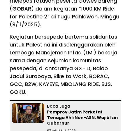
melepas ratusan peserta Gowes Bareng
(GOBAR) dalam kegiatan “1000 KM Ride
for Palestine 2” di Tugu Pahlawan, Minggu
(9/11/2025).
Kegiatan bersepeda bertema solidaritas
untuk Palestina ini diselenggarakan oleh
Lembaga Manajemen Infaq (LMI) bekerja
sama dengan sejumlah komunitas
pesepeda, di antaranya GX-ID, Balap
Jadul Surabaya, Bike to Work, BORAC,
GCC, B2W, KAYEYE, MBOLANG RIDE, BJS,
GOKU.
Baca Juga
Pemprov Jatim Perketat
Tenaga Ahli Non-ASN: Wajib Izin
Gubernur
07 AGUSTUS 2026