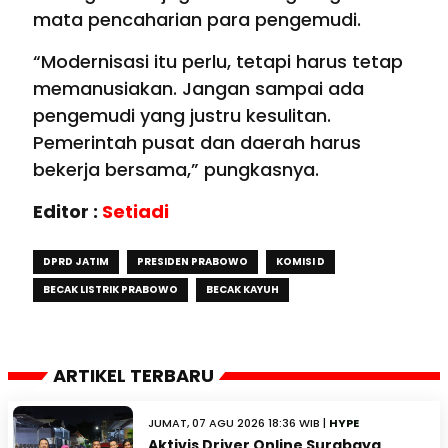
mata pencaharian para pengemudi.
“Modernisasi itu perlu, tetapi harus tetap
memanusiakan. Jangan sampai ada
pengemudi yang justru kesulitan.
Pemerintah pusat dan daerah harus
bekerja bersama,” pungkasnya.
Editor :
Setiadi
DPRD JATIM
PRESIDEN PRABOWO
KOMISI D
BECAK LISTRIK PRABOWO
BECAK KAYUH
ARTIKEL TERBARU
JUMAT, 07 AGU 2026 18:36 WIB |
HYPE
Aktivis Driver Online Surabaya