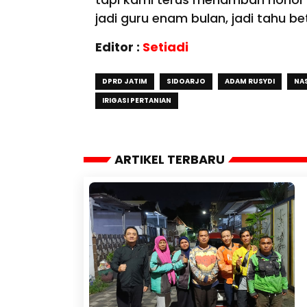
jadi guru enam bulan, jadi tahu bet
Editor :
Setiadi
DPRD JATIM
SIDOARJO
ADAM RUSYDI
NA
IRIGASI PERTANIAN
ARTIKEL TERBARU