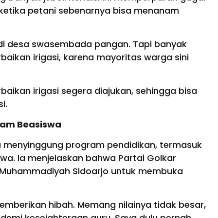
 ketika petani sebenarnya bisa menanam
adi desa swasembada pangan. Tapi banyak
aikan irigasi, karena mayoritas warga sini
ikan irigasi segera diajukan, sehingga bisa
si.
ram Beasiswa
a menyinggung program pendidikan, termasuk
wa. Ia menjelaskan bahwa Partai Golkar
s Muhammadiyah Sidoarjo untuk membuka
memberikan hibah. Memang nilainya tidak besar,
demi kesejahteraan guru. Saya dulu pernah