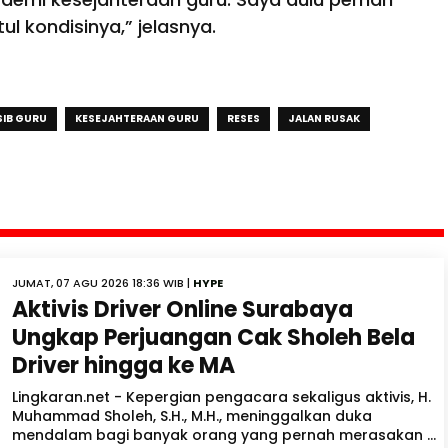
ul kondisinya,” jelasnya.
SIB GURU
KESEJAHTERAAN GURU
RESES
JALAN RUSAK
JUMAT, 07 AGU 2026 18:36 WIB |
HYPE
Aktivis Driver Online Surabaya
Ungkap Perjuangan Cak Sholeh Bela
Driver hingga ke MA
Lingkaran.net - Kepergian pengacara sekaligus aktivis, H.
Muhammad Sholeh, S.H., M.H., meninggalkan duka
mendalam bagi banyak orang yang pernah merasakan ...