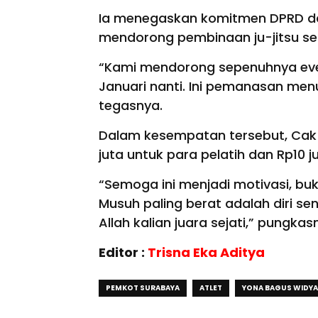
Ia menegaskan komitmen DPRD da
mendorong pembinaan ju-jitsu se
“Kami mendorong sepenuhnya even
Januari nanti. Ini pemanasan men
tegasnya.
Dalam kesempatan tersebut, Cak
juta untuk para pelatih dan Rp10 j
“Semoga ini menjadi motivasi, buk
Musuh paling berat adalah diri send
Allah kalian juara sejati,” pungkas
Editor :
Trisna Eka Aditya
PEMKOT SURABAYA
ATLET
YONA BAGUS WIDY