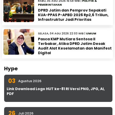
RABU, 05 AGU 2026 16:58 WIB |
POLITIK &
PEMERINTAHAN
DPRD Jatim dan Pemprov Sepakati
KUA-PPAS P-APBD 2026 Rp2,6 Triliun,
Infrastruktur Jadi Prioritas
SELASA, 04 AGU 2026 22:03 WIB |
UMUM
Pasca KMP Mutiara Sentosa II
Terbakar, Atika DPRD Jatim Desak
Audit Alat Keselamatan dan Manifest
Digital
Hype
03
Agustus 2026
Link Download Logo HUT ke-81 RI Versi PNG, JPG, AI,
PDF
26
Juli 2026