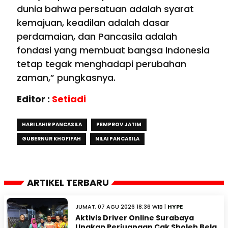
dunia bahwa persatuan adalah syarat
kemajuan, keadilan adalah dasar
perdamaian, dan Pancasila adalah
fondasi yang membuat bangsa Indonesia
tetap tegak menghadapi perubahan
zaman,” pungkasnya.
Editor :
Setiadi
HARI LAHIR PANCASILA
PEMPROV JATIM
GUBERNUR KHOFIFAH
NILAI PANCASILA
ARTIKEL TERBARU
JUMAT, 07 AGU 2026 18:36 WIB |
HYPE
Aktivis Driver Online Surabaya
Ungkap Perjuangan Cak Sholeh Bela