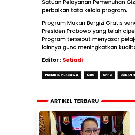
Satuan Pelayanan Pemenuhan Gizi
perbaikan tata kelola program.
Program Makan Bergizi Gratis se
Presiden Prabowo yang telah dip
Program tersebut menyasar pelajar
lainnya guna meningkatkan kualit
Editor :
Setiadi
PRESIDEN PRABOWO
MBG
SPPG
DADAN H
ARTIKEL TERBARU