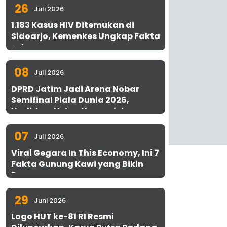
26
Juli 2026
1.183 Kasus HIV Ditemukan di
Sidoarjo, Kemenkes Ungkap Fakta
Sebenarnya
08
Juli 2026
DPRD Jatim Jadi Arena Nobar
Semifinal Piala Dunia 2026,
Hadirkan Uston Nawawi dan
UMKM Gratis untuk 1.000 Warga
07
Juli 2026
Viral Gegara In This Economy, Ini 7
Fakta Gunung Kawi yang Bikin
Penasaran
29
Juni 2026
Logo HUT ke-81 RI Resmi