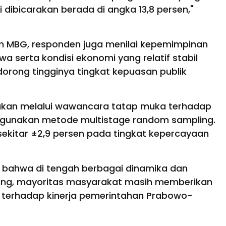
 dibicarakan berada di angka 13,8 persen,"
am MBG, responden juga menilai kepemimpinan
 serta kondisi ekonomi yang relatif stabil
orong tingginya tingkat kepuasan publik
akukan melalui wawancara tatap muka terhadap
nggunakan metode multistage random sampling.
r sekitar ±2,9 persen pada tingkat kepercayaan
n bahwa di tengah berbagai dinamika dan
ang, mayoritas masyarakat masih memberikan
f terhadap kinerja pemerintahan Prabowo-