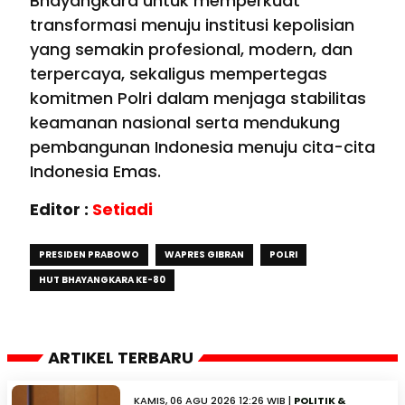
Bhayangkara untuk memperkuat
transformasi menuju institusi kepolisian
yang semakin profesional, modern, dan
terpercaya, sekaligus mempertegas
komitmen Polri dalam menjaga stabilitas
keamanan nasional serta mendukung
pembangunan Indonesia menuju cita-cita
Indonesia Emas.
Editor :
Setiadi
PRESIDEN PRABOWO
WAPRES GIBRAN
POLRI
HUT BHAYANGKARA KE-80
ARTIKEL TERBARU
KAMIS, 06 AGU 2026 12:26 WIB |
POLITIK &