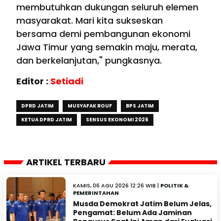
membutuhkan dukungan seluruh elemen
masyarakat. Mari kita sukseskan
bersama demi pembangunan ekonomi
Jawa Timur yang semakin maju, merata,
dan berkelanjutan," pungkasnya.
Editor :
Setiadi
DPRD JATIM
MUSYAFAK ROUF
BPS JATIM
KETUA DPRD JATIM
SENSUS EKONOMI 2026
ARTIKEL TERBARU
KAMIS, 06 AGU 2026 12:26 WIB |
POLITIK &
PEMERINTAHAN
Musda Demokrat Jatim Belum Jelas,
Pengamat: Belum Ada Jaminan