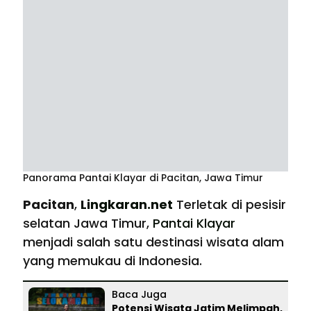
Panorama Pantai Klayar di Pacitan, Jawa Timur
Pacitan
,
Lingkaran.net
Terletak di pesisir
selatan Jawa Timur,
Pantai Klayar
menjadi salah satu destinasi wisata alam
yang memukau di Indonesia.
Baca Juga
Potensi Wisata Jatim Melimpah,