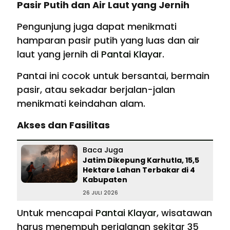
Pasir Putih dan Air Laut yang Jernih
Pengunjung juga dapat menikmati
hamparan pasir putih yang luas dan air
laut yang jernih di
Pantai Klayar
.
Pantai ini cocok untuk bersantai, bermain
pasir, atau sekadar berjalan-jalan
menikmati keindahan alam.
Akses dan Fasilitas
Baca Juga
Jatim Dikepung Karhutla, 15,5
Hektare Lahan Terbakar di 4
Kabupaten
26 JULI 2026
Untuk mencapai
Pantai Klayar
, wisatawan
harus menempuh perjalanan sekitar 35