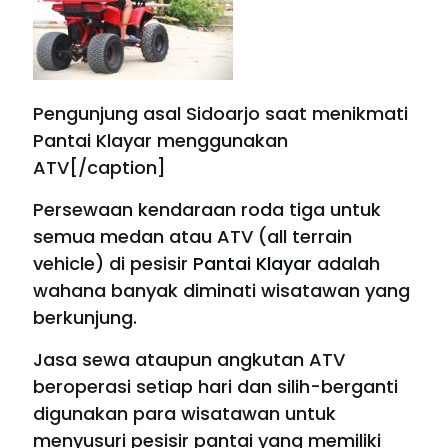
Pengunjung asal Sidoarjo saat menikmati
Pantai Klayar menggunakan
ATV[/caption]
Persewaan kendaraan roda tiga untuk
semua medan atau ATV (all terrain
vehicle) di pesisir
Pantai Klayar
adalah
wahana banyak diminati wisatawan yang
berkunjung.
Jasa sewa ataupun angkutan ATV
beroperasi setiap hari dan silih-berganti
digunakan para wisatawan untuk
menyusuri pesisir pantai yang memiliki