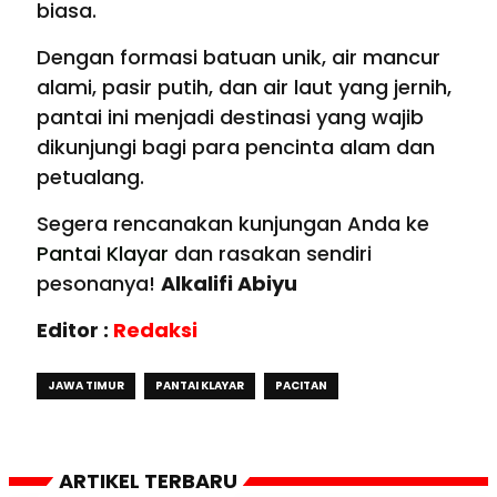
biasa.
Dengan formasi batuan unik, air mancur
alami, pasir putih, dan air laut yang jernih,
pantai ini menjadi destinasi yang wajib
dikunjungi bagi para pencinta alam dan
petualang.
Segera rencanakan kunjungan Anda ke
Pantai Klayar
dan rasakan sendiri
pesonanya!
Alkalifi Abiyu
Editor :
Redaksi
JAWA TIMUR
PANTAI KLAYAR
PACITAN
ARTIKEL TERBARU