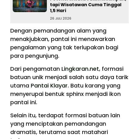
tapi Wisatawan Cuma Tinggal
1,5 Hari
26 JULI 2026
Dengan pemandangan alam yang
menakjubkan, pantai ini menawarkan
pengalaman yang tak terlupakan bagi
para pengunjung.
Dari pengamatan
Lingkaran.net
, formasi
batuan unik menjadi salah satu daya tarik
utama
Pantai Klayar
. Batu karang yang
menyerupai bentuk sphinx menjadi ikon
pantai ini.
Selain itu, terdapat formasi batuan lain
yang menciptakan pemandangan
dramatis, terutama saat matahari