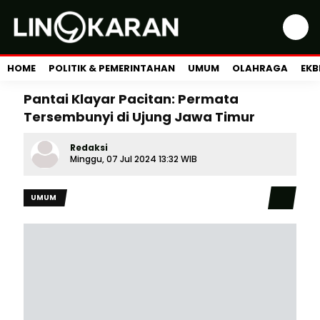
HOME
POLITIK & PEMERINTAHAN
UMUM
OLAHRAGA
EKB
Pantai Klayar Pacitan: Permata
Tersembunyi di Ujung Jawa Timur
Redaksi
Minggu, 07 Jul 2024 13:32 WIB
UMUM