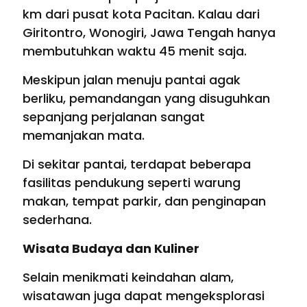
km dari pusat kota Pacitan. Kalau dari
Giritontro, Wonogiri, Jawa Tengah hanya
membutuhkan waktu 45 menit saja.
Meskipun jalan menuju pantai agak
berliku, pemandangan yang disuguhkan
sepanjang perjalanan sangat
memanjakan mata.
Di sekitar pantai, terdapat beberapa
fasilitas pendukung seperti warung
makan, tempat parkir, dan penginapan
sederhana.
Wisata Budaya dan Kuliner
Selain menikmati keindahan alam,
wisatawan juga dapat mengeksplorasi