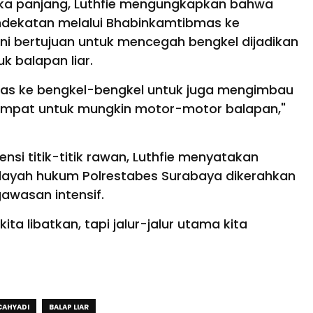
ka panjang, Luthfie mengungkapkan bahwa
endekatan melalui Bhabinkamtibmas ke
ni bertujuan untuk mencegah bengkel dijadikan
k balapan liar.
nmas ke bengkel-bengkel untuk juga mengimbau
empat untuk mungkin motor-motor balapan,"
nsi titik-titik rawan, Luthfie menyatakan
wilayah hukum Polrestabes Surabaya dikerahkan
awasan intensif.
ita libatkan, tapi jalur-jalur utama kita
 CAHYADI
BALAP LIAR