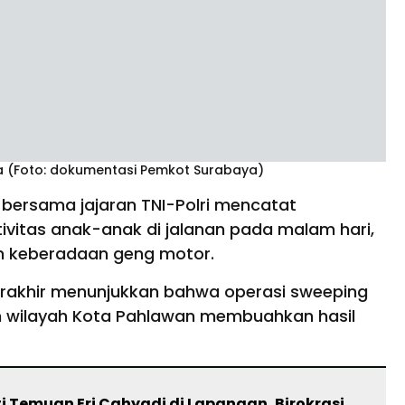
 (Foto: dokumentasi Pemkot Surabaya)
bersama jajaran TNI-Polri mencatat
tivitas anak-anak di jalanan pada malam hari,
n keberadaan geng motor.
terakhir menunjukkan bahwa operasi sweeping
uh wilayah Kota Pahlawan membuahkan hasil
i Temuan Eri Cahyadi di Lapangan, Birokrasi