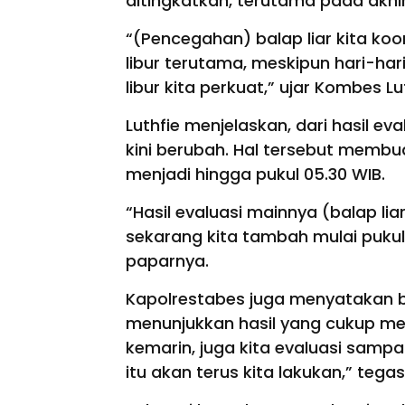
ditingkatkan, terutama pada akhi
“(Pencegahan) balap liar kita ko
libur terutama, meskipun hari-har
libur kita perkuat,” ujar Kombes Lu
Luthfie menjelaskan, dari hasil ev
kini berubah. Hal tersebut memb
menjadi hingga pukul 05.30 WIB.
“Hasil evaluasi mainnya (balap lia
sekarang kita tambah mulai pukul
paparnya.
Kapolrestabes juga menyatakan b
menunjukkan hasil yang cukup m
kemarin, juga kita evaluasi sampai 
itu akan terus kita lakukan,” tega