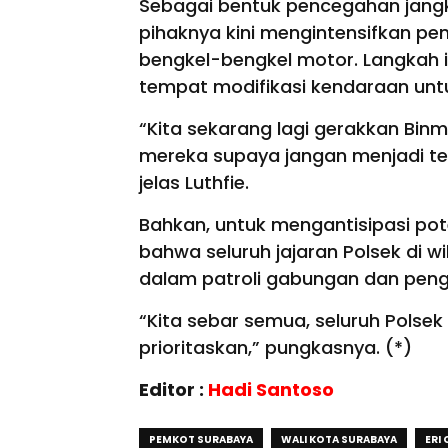
Sebagai bentuk pencegahan jang
pihaknya kini mengintensifkan p
bengkel-bengkel motor. Langkah i
tempat modifikasi kendaraan untu
“Kita sekarang lagi gerakkan Bi
mereka supaya jangan menjadi t
jelas Luthfie.
Bahkan, untuk mengantisipasi pote
bahwa seluruh jajaran Polsek di 
dalam patroli gabungan dan peng
“Kita sebar semua, seluruh Polsek k
prioritaskan,” pungkasnya. (*)
Editor :
Hadi Santoso
PEMKOT SURABAYA
WALI KOTA SURABAYA
ERI