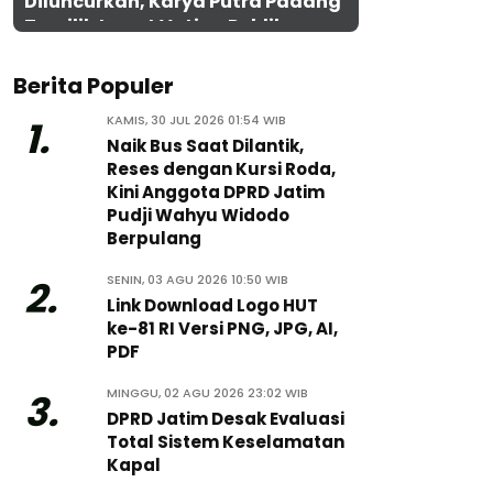
Diluncurkan, Karya Putra Padang
Terpilih Lewat Voting Publik
Berita Populer
KAMIS, 30 JUL 2026 01:54 WIB
1.
Naik Bus Saat Dilantik,
Reses dengan Kursi Roda,
Kini Anggota DPRD Jatim
Pudji Wahyu Widodo
Berpulang
SENIN, 03 AGU 2026 10:50 WIB
2.
Link Download Logo HUT
ke-81 RI Versi PNG, JPG, AI,
PDF
MINGGU, 02 AGU 2026 23:02 WIB
3.
DPRD Jatim Desak Evaluasi
Total Sistem Keselamatan
Kapal