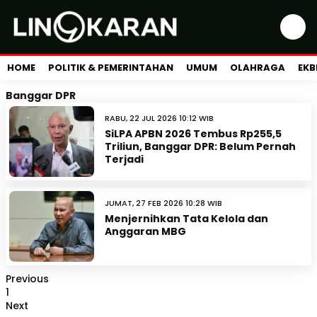
HOME
POLITIK & PEMERINTAHAN
UMUM
OLAHRAGA
EKB
Banggar DPR
RABU, 22 JUL 2026 10:12 WIB
SiLPA APBN 2026 Tembus Rp255,5
Triliun, Banggar DPR: Belum Pernah
Terjadi
JUMAT, 27 FEB 2026 10:28 WIB
Menjernihkan Tata Kelola dan
Anggaran MBG
Previous
1
Next