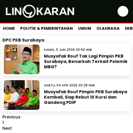
HOME
POLITIK & PEMERINTAHAN
UMUM
OLAHRAGA
EKB
DPC PKB Surabaya
KAMIS, 11 JUN 2026 20:50 WIB
Musyafak Rouf Tak Lagi Pimpin PKB
Surabaya, Benarkah Terkait Polemik
MBG?
SABTU, 04 APR 2026 20:38 WIB
Musyafak Rouf Pimpin PKB Surabaya
Kembali, Siap Rebut 10 Kursi dan
Gandeng PDIP
Previous
1
Next