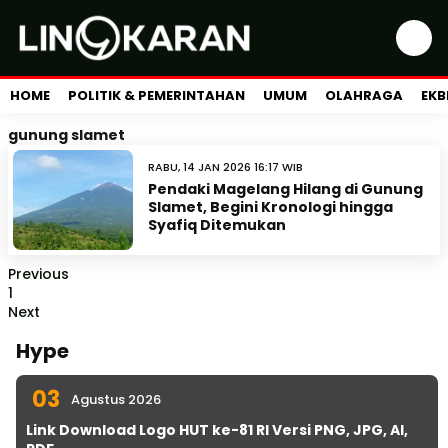
HOME
POLITIK & PEMERINTAHAN
UMUM
OLAHRAGA
EKB
gunung slamet
RABU, 14 JAN 2026 16:17 WIB
Pendaki Magelang Hilang di Gunung
Slamet, Begini Kronologi hingga
Syafiq Ditemukan
Previous
1
Next
Hype
03
Agustus 2026
Link Download Logo HUT ke-81 RI Versi PNG, JPG, AI,