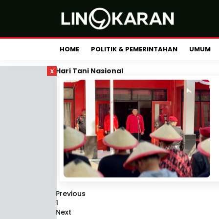
HOME
POLITIK & PEMERINTAHAN
UMUM
x
Hari Tani Nasional
Previous
1
Next