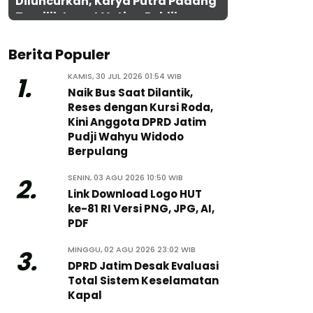
Diluncurkan, Karya Putra Padang
Terpilih Lewat Voting Publik
Berita Populer
KAMIS, 30 JUL 2026 01:54 WIB
1.
Naik Bus Saat Dilantik,
Reses dengan Kursi Roda,
Kini Anggota DPRD Jatim
Pudji Wahyu Widodo
Berpulang
SENIN, 03 AGU 2026 10:50 WIB
2.
Link Download Logo HUT
ke-81 RI Versi PNG, JPG, AI,
PDF
MINGGU, 02 AGU 2026 23:02 WIB
3.
DPRD Jatim Desak Evaluasi
Total Sistem Keselamatan
Kapal