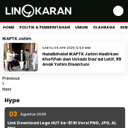
HOME
POLITIK & PEMERINTAHAN
UMUM
OLAHRAGA
EKB
IKAPTK Jatim
SABTU, 04 APR 2026 12:54 WIB
Halalbihalal IKAPTK Jatim Hadirkan
Khofifah dan Ustadz Das’ad Latif, 99
Anak Yatim Disantuni
Previous
1
Next
Hype
03
Agustus 2026
Link Download Logo HUT ke-81 RI Versi PNG, JPG, AI,