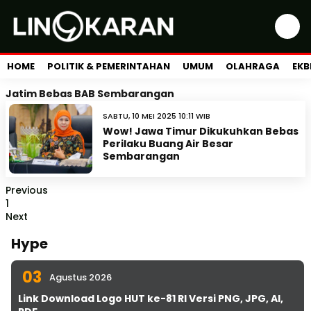
HOME
POLITIK & PEMERINTAHAN
UMUM
OLAHRAGA
EKB
Jatim Bebas BAB Sembarangan
SABTU, 10 MEI 2025 10:11 WIB
Wow! Jawa Timur Dikukuhkan Bebas
Perilaku Buang Air Besar
Sembarangan
Previous
1
Next
Hype
03
Agustus 2026
Link Download Logo HUT ke-81 RI Versi PNG, JPG, AI,