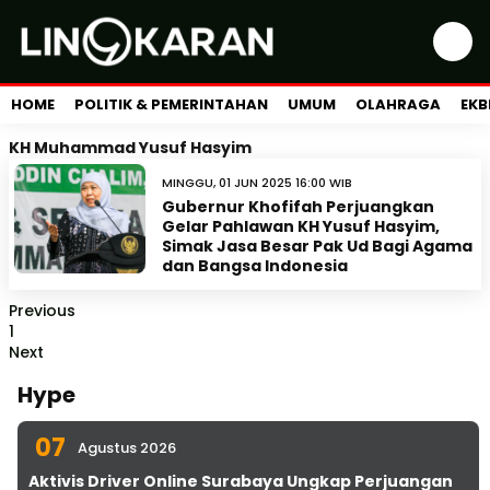
HOME
POLITIK & PEMERINTAHAN
UMUM
OLAHRAGA
EKB
KH Muhammad Yusuf Hasyim
MINGGU, 01 JUN 2025 16:00 WIB
Gubernur Khofifah Perjuangkan
Gelar Pahlawan KH Yusuf Hasyim,
Simak Jasa Besar Pak Ud Bagi Agama
dan Bangsa Indonesia
Previous
1
Next
Hype
07
Agustus 2026
Aktivis Driver Online Surabaya Ungkap Perjuangan