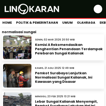
HOME
POLITIK & PEMERINTAHAN
UMUM
OLAHRAGA
EKB
normalisasi sungai
SENIN, 02 MAR 2026 20:50 WIB
Komisi A Rekomendasikan
Penghentian Penandaan Terdampak
Pelebaran Sungai Kalianak
KAMIS, 21 AGU 2025 12:49 WIB
Pemkot Surabaya Lanjutkan
Normalisasi Sungai Kalianak, Ini
Kawasan yang Disasar
MINGGU, 23 FEB 2025 13:21 WIB
Lebar Sungai Kalianak Menyempit,
Pemkot Surabaya Lakukan Hal Ini