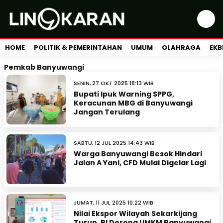
HOME
POLITIK & PEMERINTAHAN
UMUM
OLAHRAGA
EKB
Pemkab Banyuwangi
SENIN, 27 OKT 2025 18:13 WIB
Bupati Ipuk Warning SPPG,
Keracunan MBG di Banyuwangi
Jangan Terulang
SABTU, 12 JUL 2025 14:43 WIB
Warga Banyuwangi Besok Hindari
Jalan A Yani, CFD Mulai Digelar Lagi
JUMAT, 11 JUL 2025 10:22 WIB
Nilai Ekspor Wilayah Sekarkijang
Turun, BI Dorong UMKM Banyuwangi