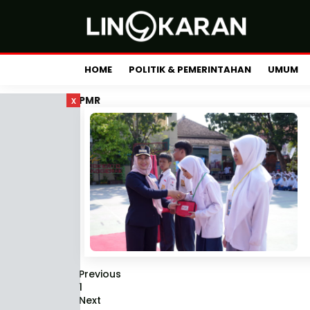
HOME
POLITIK & PEMERINTAHAN
UMUM
x
PMR
Previous
1
Next