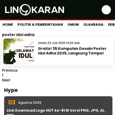
HOME
POLITIK & PEMERINTAHAN
UMUM
OLAHRAGA
EKB
poster idul adha
SENIN, 02 JUN 2025 12:50 WIB
Gratis! 35 Kumpulan Desain Poster
Idul Adha 2025, Langsung Tempel
Previous
1
Next
Hype
03
Agustus 2026
Link Download Logo HUT ke-81 RI Versi PNG, JPG, AI,