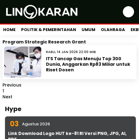
HOME
POLITIK & PEMERINTAHAN
UMUM
OLAHRAGA
EKB
Program Strategic Research Grant
RABU, 14 JAN 2026 22:00 WIB
ITS Tancap Gas Menuju Top 300
Dunia, Anggarkan Rp83 Miliar untuk
Riset Dosen
Previous
1
Next
Hype
03
Agustus 2026
Link Download Logo HUT ke-81 RI Versi PNG, JPG, AI,