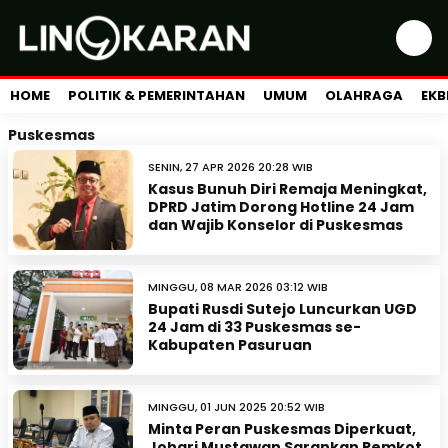
HOME
POLITIK & PEMERINTAHAN
UMUM
OLAHRAGA
EKB
Puskesmas
SENIN, 27 APR 2026 20:28 WIB
Kasus Bunuh Diri Remaja Meningkat,
DPRD Jatim Dorong Hotline 24 Jam
dan Wajib Konselor di Puskesmas
MINGGU, 08 MAR 2026 03:12 WIB
Bupati Rusdi Sutejo Luncurkan UGD
24 Jam di 33 Puskesmas se-
Kabupaten Pasuruan
MINGGU, 01 JUN 2025 20:52 WIB
Minta Peran Puskesmas Diperkuat,
Johari Mustawan Sarankan Pemkot