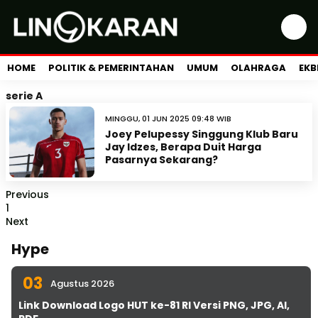
HOME
POLITIK & PEMERINTAHAN
UMUM
OLAHRAGA
EKB
serie A
MINGGU, 01 JUN 2025 09:48 WIB
Joey Pelupessy Singgung Klub Baru
Jay Idzes, Berapa Duit Harga
Pasarnya Sekarang?
Previous
1
Next
Hype
03
Agustus 2026
Link Download Logo HUT ke-81 RI Versi PNG, JPG, AI,