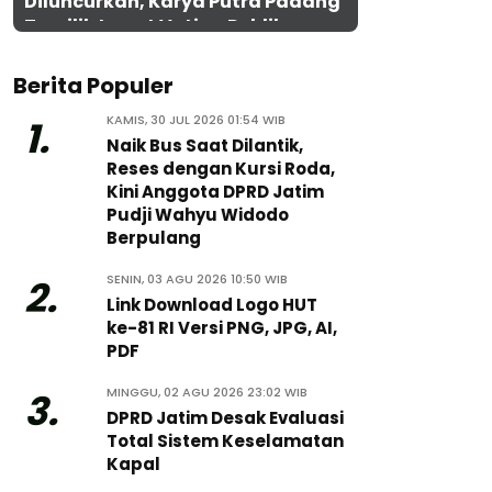
Diluncurkan, Karya Putra Padang
Terpilih Lewat Voting Publik
Berita Populer
KAMIS, 30 JUL 2026 01:54 WIB
1.
Naik Bus Saat Dilantik,
Reses dengan Kursi Roda,
Kini Anggota DPRD Jatim
Pudji Wahyu Widodo
Berpulang
SENIN, 03 AGU 2026 10:50 WIB
2.
Link Download Logo HUT
ke-81 RI Versi PNG, JPG, AI,
PDF
MINGGU, 02 AGU 2026 23:02 WIB
3.
DPRD Jatim Desak Evaluasi
Total Sistem Keselamatan
Kapal