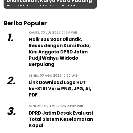
Diluncurkan, Karya Putra Padang
Terpilih Lewat Voting Publik
Berita Populer
KAMIS, 30 JUL 2026 01:54 WIB
1.
Naik Bus Saat Dilantik,
Reses dengan Kursi Roda,
Kini Anggota DPRD Jatim
Pudji Wahyu Widodo
Berpulang
SENIN, 03 AGU 2026 10:50 WIB
2.
Link Download Logo HUT
ke-81 RI Versi PNG, JPG, AI,
PDF
MINGGU, 02 AGU 2026 23:02 WIB
3.
DPRD Jatim Desak Evaluasi
Total Sistem Keselamatan
Kapal