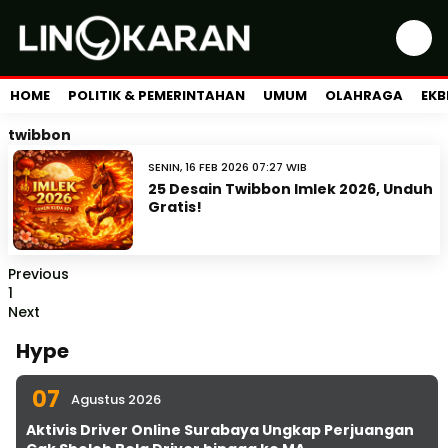
HOME
POLITIK & PEMERINTAHAN
UMUM
OLAHRAGA
EKB
twibbon
SENIN, 16 FEB 2026 07:27 WIB
25 Desain Twibbon Imlek 2026, Unduh
Gratis!
Previous
1
Next
Hype
07
Agustus 2026
Aktivis Driver Online Surabaya Ungkap Perjuangan