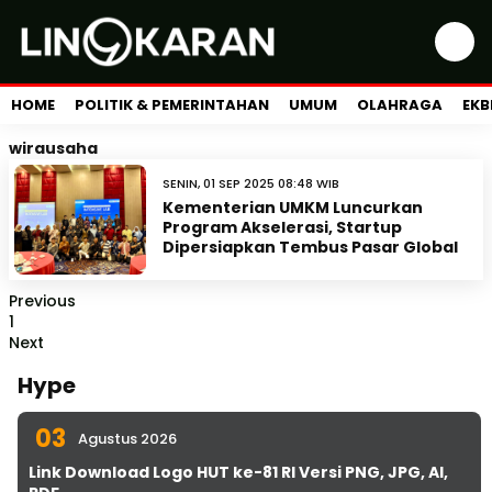
HOME
POLITIK & PEMERINTAHAN
UMUM
OLAHRAGA
EKB
wirausaha
SENIN, 01 SEP 2025 08:48 WIB
Kementerian UMKM Luncurkan
Program Akselerasi, Startup
Dipersiapkan Tembus Pasar Global
Previous
1
Next
Hype
03
Agustus 2026
Link Download Logo HUT ke-81 RI Versi PNG, JPG, AI,