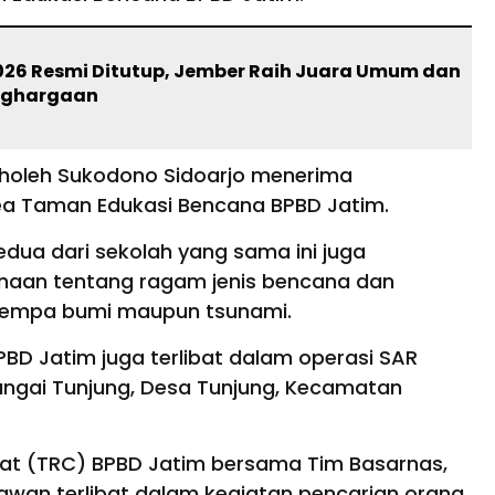
2026 Resmi Ditutup, Jember Raih Juara Umum dan
enghargaan
Sholeh Sukodono Sidoarjo menerima
ea Taman Edukasi Bencana BPBD Jatim.
edua dari sekolah yang sama ini juga
aan tentang ragam jenis bencana dan
k gempa bumi maupun tsunami.
BPBD Jatim juga terlibat dalam operasi SAR
ungai Tunjung, Desa Tunjung, Kecamatan
pat (TRC) BPBD Jatim bersama Tim Basarnas,
awan terlibat dalam kegiatan pencarian orang