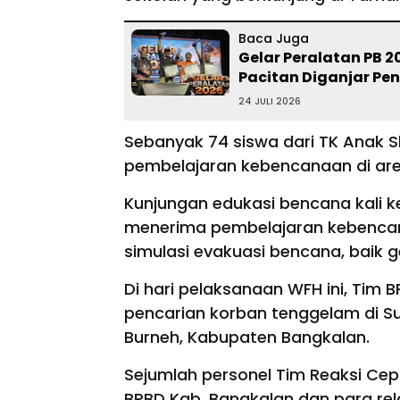
Baca Juga
Gelar Peralatan PB 
Pacitan Diganjar P
24 JULI 2026
Sebanyak 74 siswa dari TK Anak 
pembelajaran kebencanaan di ar
Kunjungan edukasi bencana kali k
menerima pembelajaran kebencan
simulasi evakuasi bencana, bai
Di hari pelaksanaan WFH ini, Tim 
pencarian korban tenggelam di S
Burneh, Kabupaten Bangkalan.
Sejumlah personel Tim Reaksi Ce
BPBD Kab. Bangkalan dan para rel