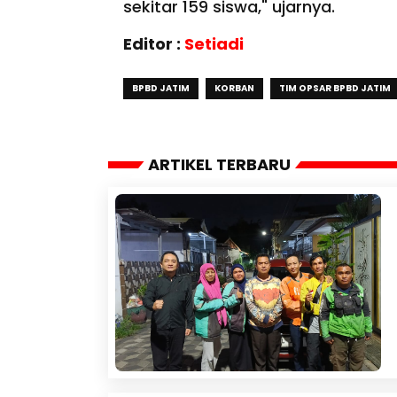
sekitar 159 siswa," ujarnya.
Editor :
Setiadi
BPBD JATIM
KORBAN
TIM OPSAR BPBD JATIM
ARTIKEL TERBARU