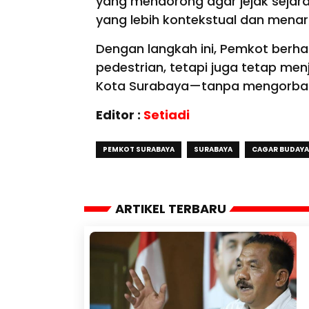
yang mendorong agar jejak sejar
yang lebih kontekstual dan menar
Dengan langkah ini, Pemkot berh
pedestrian, tetapi juga tetap me
Kota Surabaya—tanpa mengorbank
Editor :
Setiadi
PEMKOT SURABAYA
SURABAYA
CAGAR BUDAYA
ARTIKEL TERBARU