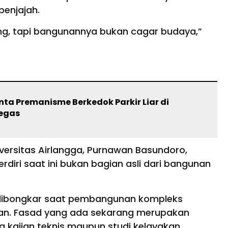
penjajah.
ng, tapi bangunannya bukan cagar budaya,”
ta Premanisme Berkedok Parkir Liar di
Tegas
iversitas Airlangga, Purnawan Basundoro,
diri saat ini bukan bagian asli dari bangunan
h dibongkar saat pembangunan kompleks
-an. Fasad yang ada sekarang merupakan
a kajian teknis maupun studi kelayakan