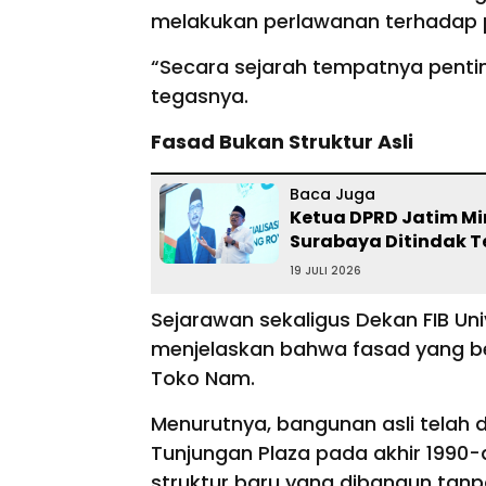
melakukan perlawanan terhadap 
“Secara sejarah tempatnya penti
tegasnya.
Fasad Bukan Struktur Asli
Baca Juga
Ketua DPRD Jatim Min
Surabaya Ditindak 
19 JULI 2026
Sejarawan sekaligus Dekan FIB Un
menjelaskan bahwa fasad yang ber
Toko Nam.
Menurutnya, bangunan asli tela
Tunjungan Plaza pada akhir 1990
struktur baru yang dibangun tanp