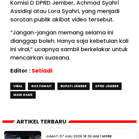
Komisi D DPRD Jember, Achmad Syahri
Assidiqi atau Lora Syahri, yang menjadi
sorotan publik akibat video tersebut.
“Jangan-jangan memang selama ini
dianggap boleh. Hanya saja kebetulan kali
ini viral,” ucapnya sambil berkelakar untuk
mencairkan suasana.
Editor :
Setiadi
VIRAL
GUS FAWAIT
BUPATI JEMBER
DPRD JEMBER
MAIN GAME
ARTIKEL TERBARU
JUMAT, 07 AGU 2026 18:36 WIB |
HYPE