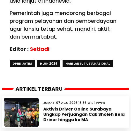
usia lanjut di Indonesia.
Pemerintah juga mendorong berbagai
program pelayanan dan pemberdayaan
agar lansia tetap sehat, mandiri, aktif,
dan bermartabat.
Editor :
Setiadi
DPRD JATIM
HLUN 2026
HARI LANJUT USIA NASIONAL
ARTIKEL TERBARU
JUMAT, 07 AGU 2026 18:36 WIB |
HYPE
Aktivis Driver Online Surabaya
Ungkap Perjuangan Cak Sholeh Bela
Driver hingga ke MA