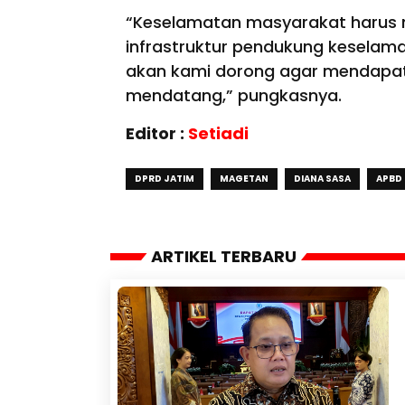
“Keselamatan masyarakat harus me
infrastruktur pendukung keselama
akan kami dorong agar mendapat
mendatang,” pungkasnya.
Editor :
Setiadi
DPRD JATIM
MAGETAN
DIANA SASA
APBD
ARTIKEL TERBARU