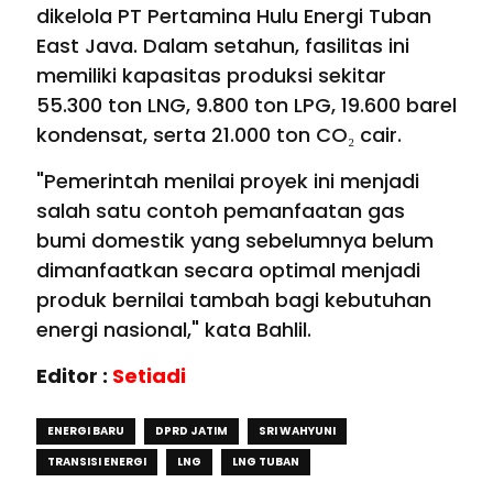
dikelola PT Pertamina Hulu Energi Tuban
East Java. Dalam setahun, fasilitas ini
memiliki kapasitas produksi sekitar
55.300 ton LNG, 9.800 ton LPG, 19.600 barel
kondensat, serta 21.000 ton CO₂ cair.
"Pemerintah menilai proyek ini menjadi
salah satu contoh pemanfaatan gas
bumi domestik yang sebelumnya belum
dimanfaatkan secara optimal menjadi
produk bernilai tambah bagi kebutuhan
energi nasional," kata Bahlil.
Editor :
Setiadi
ENERGI BARU
DPRD JATIM
SRI WAHYUNI
TRANSISI ENERGI
LNG
LNG TUBAN