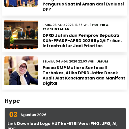
Pengurus Saat Ini Aman dari Evaluasi
DPP
RABU, 05 AGU 2026 16:58 WIB |
POLITIK &
PEMERINTAHAN
DPRD Jatim dan Pemprov Sepakati
KUA-PPAS P-APBD 2026 Rp2,6 Triliun,
Infrastruktur Jadi Prioritas
SELASA, 04 AGU 2026 22:03 WIB |
UMUM
Pasca KMP Mutiara Sentosa II
Terbakar, Atika DPRD Jatim Desak
Audit Alat Keselamatan dan Manifest
Digital
Hype
03
Agustus 2026
Link Download Logo HUT ke-81 RI Versi PNG, JPG, AI,
PDF