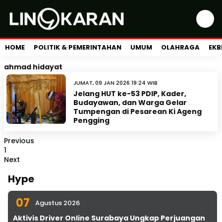
HOME
POLITIK & PEMERINTAHAN
UMUM
OLAHRAGA
EKB
ahmad hidayat
JUMAT, 09 JAN 2026 19:24 WIB
Jelang HUT ke-53 PDIP, Kader,
Budayawan, dan Warga Gelar
Tumpengan di Pesarean Ki Ageng
Pengging
Previous
1
Next
Hype
07
Agustus 2026
Aktivis Driver Online Surabaya Ungkap Perjuangan