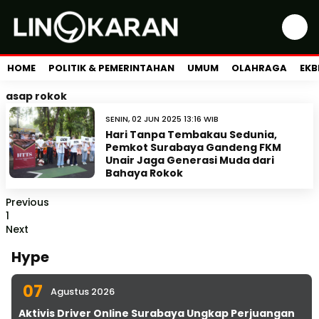
HOME
POLITIK & PEMERINTAHAN
UMUM
OLAHRAGA
EKB
asap rokok
SENIN, 02 JUN 2025 13:16 WIB
Hari Tanpa Tembakau Sedunia,
Pemkot Surabaya Gandeng FKM
Unair Jaga Generasi Muda dari
Bahaya Rokok
Previous
1
Next
Hype
07
Agustus 2026
Aktivis Driver Online Surabaya Ungkap Perjuangan