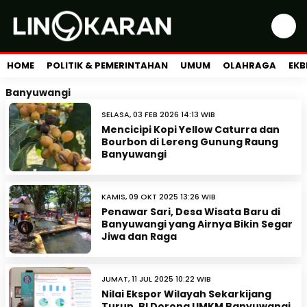
HOME
POLITIK & PEMERINTAHAN
UMUM
OLAHRAGA
EKB
Banyuwangi
SELASA, 03 FEB 2026 14:13 WIB
Mencicipi Kopi Yellow Caturra dan
Bourbon di Lereng Gunung Raung
Banyuwangi
KAMIS, 09 OKT 2025 13:26 WIB
Penawar Sari, Desa Wisata Baru di
Banyuwangi yang Airnya Bikin Segar
Jiwa dan Raga
JUMAT, 11 JUL 2025 10:22 WIB
Nilai Ekspor Wilayah Sekarkijang
Turun, BI Dorong UMKM Banyuwangi