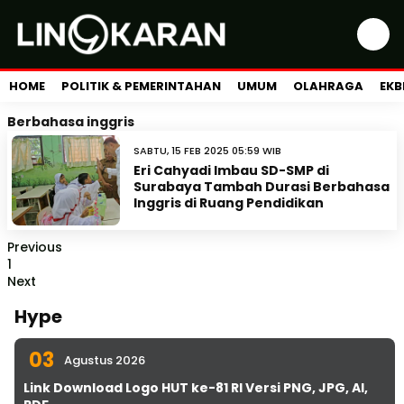
HOME
POLITIK & PEMERINTAHAN
UMUM
OLAHRAGA
EKB
Berbahasa inggris
SABTU, 15 FEB 2025 05:59 WIB
Eri Cahyadi Imbau SD-SMP di
Surabaya Tambah Durasi Berbahasa
Inggris di Ruang Pendidikan
Previous
1
Next
Hype
03
Agustus 2026
Link Download Logo HUT ke-81 RI Versi PNG, JPG, AI,