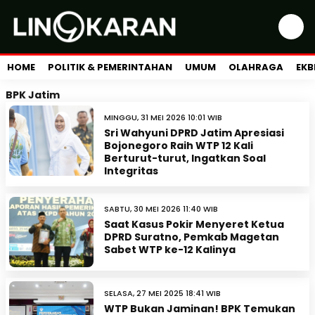
HOME
POLITIK & PEMERINTAHAN
UMUM
OLAHRAGA
EKB
BPK Jatim
MINGGU, 31 MEI 2026 10:01 WIB
Sri Wahyuni DPRD Jatim Apresiasi
Bojonegoro Raih WTP 12 Kali
Berturut-turut, Ingatkan Soal
Integritas
SABTU, 30 MEI 2026 11:40 WIB
Saat Kasus Pokir Menyeret Ketua
DPRD Suratno, Pemkab Magetan
Sabet WTP ke-12 Kalinya
SELASA, 27 MEI 2025 18:41 WIB
WTP Bukan Jaminan! BPK Temukan