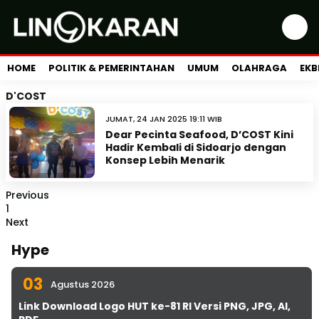
HOME
POLITIK & PEMERINTAHAN
UMUM
OLAHRAGA
EKB
D'COST
JUMAT, 24 JAN 2025 19:11 WIB
Dear Pecinta Seafood, D’COST Kini
Hadir Kembali di Sidoarjo dengan
Konsep Lebih Menarik
Previous
1
Next
Hype
03
Agustus 2026
Link Download Logo HUT ke-81 RI Versi PNG, JPG, AI,