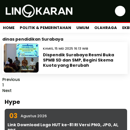
HOME
POLITIK & PEMERINTAHAN
UMUM
OLAHRAGA
EKB
dinas pendidikan Surabaya
KAMIS, 15 MEI 2025 16:13 WIB
Dispendik Surabaya Resmi Buka
SPMB SD dan SMP, Begini Skema
Kuota yang Berubah
Previous
1
Next
Hype
03
Agustus 2026
Link Download Logo HUT ke-81 RI Versi PNG, JPG, AI,