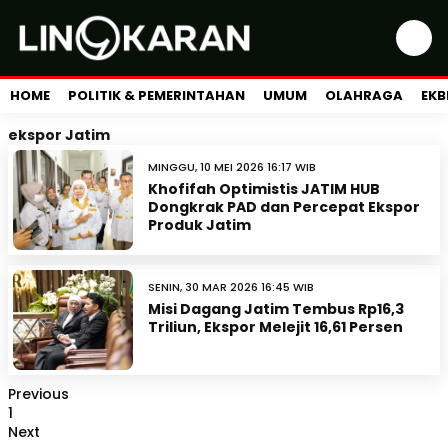
HOME
POLITIK & PEMERINTAHAN
UMUM
OLAHRAGA
EKB
ekspor Jatim
MINGGU, 10 MEI 2026 16:17 WIB
Khofifah Optimistis JATIM HUB
Dongkrak PAD dan Percepat Ekspor
Produk Jatim
SENIN, 30 MAR 2026 16:45 WIB
Misi Dagang Jatim Tembus Rp16,3
Triliun, Ekspor Melejit 16,61 Persen
Previous
1
Next