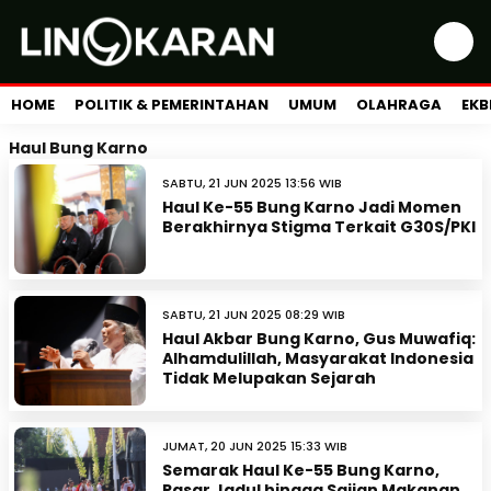
HOME
POLITIK & PEMERINTAHAN
UMUM
OLAHRAGA
EKB
Haul Bung Karno
SABTU, 21 JUN 2025 13:56 WIB
Haul Ke-55 Bung Karno Jadi Momen
Berakhirnya Stigma Terkait G30S/PKI
SABTU, 21 JUN 2025 08:29 WIB
Haul Akbar Bung Karno, Gus Muwafiq:
Alhamdulillah, Masyarakat Indonesia
Tidak Melupakan Sejarah
JUMAT, 20 JUN 2025 15:33 WIB
Semarak Haul Ke-55 Bung Karno,
Pasar Jadul hingga Sajian Makanan