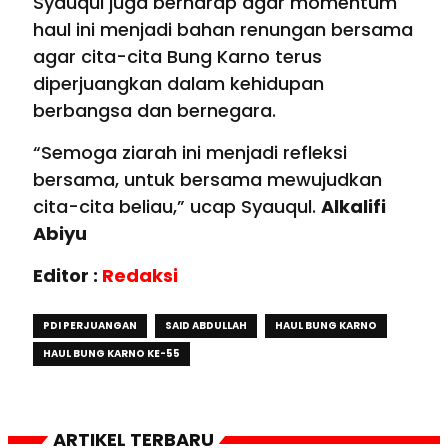
Syauqul juga berharap agar momentum
haul ini menjadi bahan renungan bersama
agar cita-cita Bung Karno terus
diperjuangkan dalam kehidupan
berbangsa dan bernegara.
“Semoga ziarah ini menjadi refleksi
bersama, untuk bersama mewujudkan
cita-cita beliau,” ucap Syauqul.
Alkalifi
Abiyu
Editor :
Redaksi
PDI PERJUANGAN
SAID ABDULLAH
HAUL BUNG KARNO
HAUL BUNG KARNO KE-55
ARTIKEL TERBARU